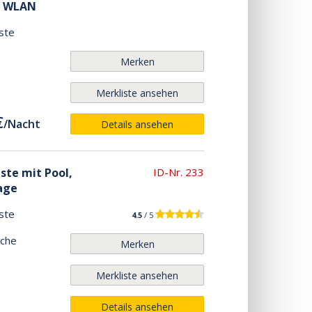
, WLAN
ste
Merken
Merkliste ansehen
€
/
Nacht
Details ansehen
äste mit Pool,
ID-Nr. 233
age
ste
4.5
/ 5
iche
Merken
Merkliste ansehen
Details ansehen