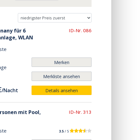
onany für 6
ID-Nr. 086
aanlage, WLAN
ste
Merken
age
Merkliste ansehen
€
/
Nacht
Details ansehen
ersonen mit Pool,
ID-Nr. 313
ste
3.5
/ 5