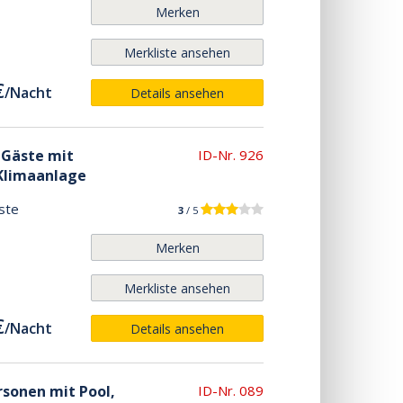
Merken
Merkliste ansehen
€
/
Nacht
Details ansehen
6 Gäste mit
ID-Nr. 926
 Klimaanlage
ste
3
/ 5
Merken
Merkliste ansehen
€
/
Nacht
Details ansehen
rsonen mit Pool,
ID-Nr. 089