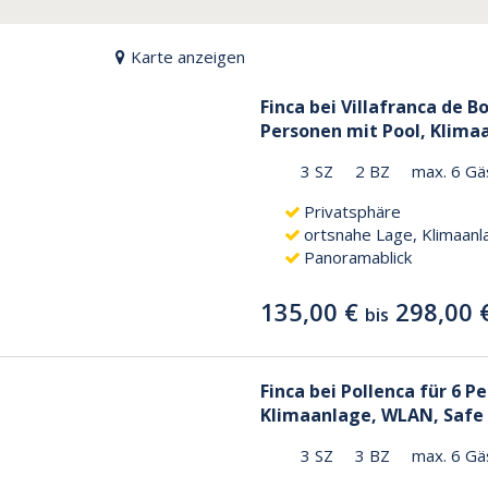
Karte anzeigen
Finca bei Villafranca de B
Personen mit Pool, Klim
3 SZ
2 BZ
max. 6 Gä
Privatsphäre
ortsnahe Lage, Klimaanl
Panoramablick
135,00 €
298,00 
bis
Finca bei Pollenca für 6 P
Klimaanlage, WLAN, Safe
3 SZ
3 BZ
max. 6 Gä