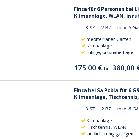
Finca für 6 Personen bei L
Klimaanlage, WLAN, in ru
3 SZ
2 BZ
max. 6 Gä
mediterraner Garten
Klimaanlage
ruhige, ortsnahe Lage
175,00 €
380,00 
bis
Finca bei Sa Pobla für 6 G
Klimaanlage, Tischtennis
3 SZ
2 BZ
max. 6 Gä
Klimaanlage
Tischtennis, WLAN
ländlich, ruhig gelegen