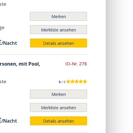
ste
Merken
age
Merkliste ansehen
€
/
Nacht
Details ansehen
ersonen, mit Pool,
ID-Nr. 278
ste
5
/ 5
Merken
Merkliste ansehen
€
/
Nacht
Details ansehen