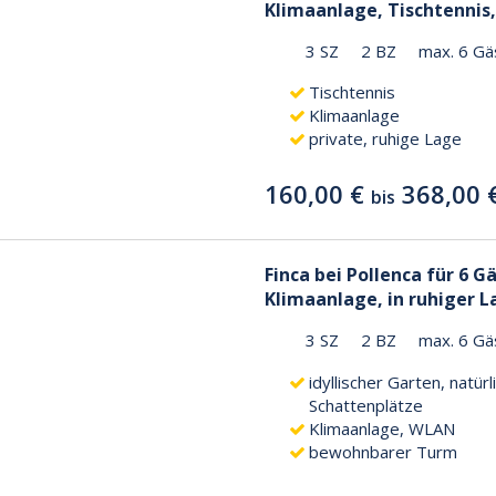
Klimaanlage, Tischtennis
3 SZ
2 BZ
max. 6 Gä
Tischtennis
Klimaanlage
private, ruhige Lage
160,00 €
368,00 
bis
Finca bei Pollenca für 6 G
Klimaanlage, in ruhiger L
3 SZ
2 BZ
max. 6 Gä
idyllischer Garten, natürl
Schattenplätze
Klimaanlage, WLAN
bewohnbarer Turm