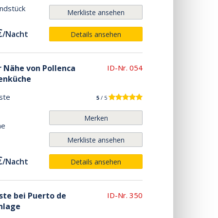
undstück
Merkliste ansehen
€
/
Nacht
Details ansehen
er Nähe von Pollenca
ID-Nr. 054
ßenküche
ste
5
/ 5
Merken
he
Merkliste ansehen
€
/
Nacht
Details ansehen
ste bei Puerto de
ID-Nr. 350
anlage