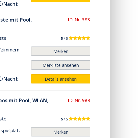
€
/
Nacht
äste mit Pool,
ID-Nr. 383
ste
5
/ 5
afzimmern
Merken
Merkliste ansehen
€
/
Nacht
Details ansehen
pos mit Pool, WLAN,
ID-Nr. 989
ste
5
/ 5
rspielplatz
Merken