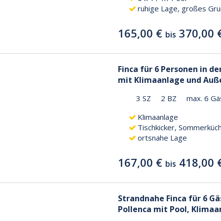
ruhige Lage, großes Gr
165,00 €
370,00 
bis
Finca für 6 Personen in d
mit Klimaanlage und Au
3 SZ
2 BZ
max. 6 Gä
Klimaanlage
Tischkicker, Sommerküc
ortsnahe Lage
167,00 €
418,00 
bis
Strandnahe Finca für 6 Gä
Pollenca mit Pool, Klima