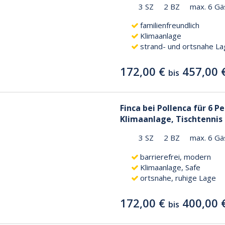
3 SZ
2 BZ
max. 6 Gä
familienfreundlich
Klimaanlage
strand- und ortsnahe L
172,00 €
457,00 
bis
Finca bei Pollenca für 6 P
Klimaanlage, Tischtennis
3 SZ
2 BZ
max. 6 Gä
barrierefrei, modern
Klimaanlage, Safe
ortsnahe, ruhige Lage
172,00 €
400,00 
bis