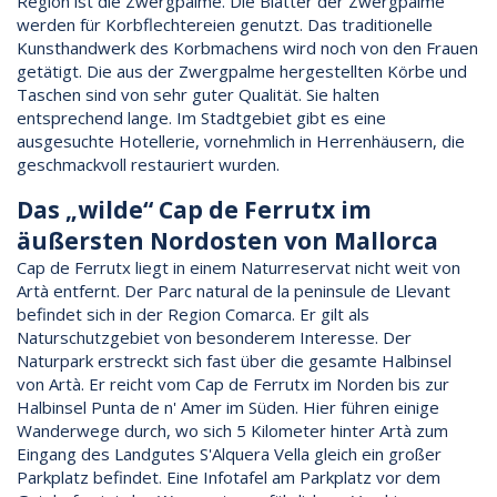
Region ist die Zwergpalme. Die Blätter der Zwergpalme
werden für Korbflechtereien genutzt. Das traditionelle
Kunsthandwerk des Korbmachens wird noch von den Frauen
getätigt. Die aus der Zwergpalme hergestellten Körbe und
Taschen sind von sehr guter Qualität. Sie halten
entsprechend lange. Im Stadtgebiet gibt es eine
ausgesuchte Hotellerie, vornehmlich in Herrenhäusern, die
geschmackvoll restauriert wurden.
Das „wilde“ Cap de Ferrutx im
äußersten Nordosten von Mallorca
Cap de Ferrutx liegt in einem Naturreservat nicht weit von
Artà entfernt. Der Parc natural de la peninsule de Llevant
befindet sich in der Region Comarca. Er gilt als
Naturschutzgebiet von besonderem Interesse. Der
Naturpark erstreckt sich fast über die gesamte Halbinsel
von Artà. Er reicht vom Cap de Ferrutx im Norden bis zur
Halbinsel Punta de n' Amer im Süden. Hier führen einige
Wanderwege durch, wo sich 5 Kilometer hinter Artà zum
Eingang des Landgutes S'Alquera Vella gleich ein großer
Parkplatz befindet. Eine Infotafel am Parkplatz vor dem