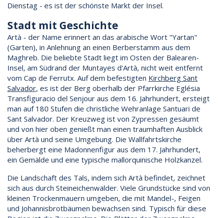
Dienstag - es ist der schönste Markt der Insel.
Stadt mit Geschichte
Artà - der Name erinnert an das arabische Wort "Yartan"
(Garten), in Anlehnung an einen Berberstamm aus dem
Maghreb. Die beliebte Stadt liegt im Osten der Balearen-
Insel, am Südrand der Muntayes d'Artà, nicht weit entfernt
vom Cap de Ferrutx. Auf dem befestigten
Kirchberg Sant
Salvador
, es ist der Berg oberhalb der Pfarrkirche Eglésia
Transfiguracio del Senjour aus dem 16. Jahrhundert, ersteigt
man auf 180 Stufen die christliche Wehranlage Santuari de
Sant Salvador. Der Kreuzweg ist von Zypressen gesäumt
und von hier oben genießt man einen traumhaften Ausblick
über Artà und seine Umgebung. Die Wallfahrtskirche
beherbergt eine Madonnenfigur aus dem 17. Jahrhundert,
ein Gemälde und eine typische mallorquinische Holzkanzel.
Die Landschaft des Tals, indem sich Artà befindet, zeichnet
sich aus durch Steineichenwälder. Viele Grundstücke sind von
kleinen Trockenmauern umgeben, die mit Mandel-, Feigen
und Johannisbrotbäumen bewachsen sind. Typisch für diese