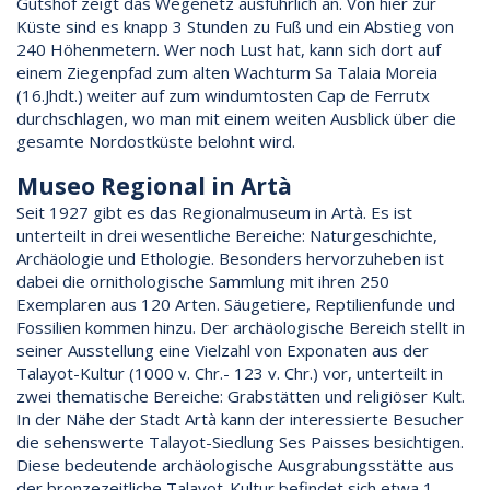
Gutshof zeigt das Wegenetz ausführlich an. Von hier zur
Küste sind es knapp 3 Stunden zu Fuß und ein Abstieg von
240 Höhenmetern. Wer noch Lust hat, kann sich dort auf
einem Ziegenpfad zum alten Wachturm Sa Talaia Moreia
(16.Jhdt.) weiter auf zum windumtosten Cap de Ferrutx
durchschlagen, wo man mit einem weiten Ausblick über die
gesamte Nordostküste belohnt wird.
Museo Regional in Artà
Seit 1927 gibt es das Regionalmuseum in Artà. Es ist
unterteilt in drei wesentliche Bereiche: Naturgeschichte,
Archäologie und Ethologie. Besonders hervorzuheben ist
dabei die ornithologische Sammlung mit ihren 250
Exemplaren aus 120 Arten. Säugetiere, Reptilienfunde und
Fossilien kommen hinzu. Der archäologische Bereich stellt in
seiner Ausstellung eine Vielzahl von Exponaten aus der
Talayot-Kultur (1000 v. Chr.- 123 v. Chr.) vor, unterteilt in
zwei thematische Bereiche: Grabstätten und religiöser Kult.
In der Nähe der Stadt Artà kann der interessierte Besucher
die sehenswerte Talayot-Siedlung Ses Paisses besichtigen.
Diese bedeutende archäologische Ausgrabungsstätte aus
der bronzezeitliche Talayot-Kultur befindet sich etwa 1