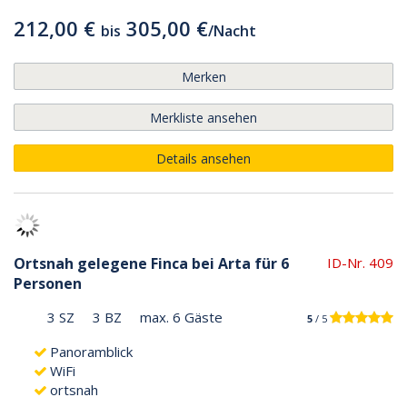
212,00 €
305,00 €
bis
/
Nacht
Merken
Merkliste ansehen
Details ansehen
Ortsnah gelegene Finca bei Arta für 6
ID-Nr. 409
Personen
3 SZ
3 BZ
max. 6 Gäste
5
/ 5
Panoramblick
WiFi
ortsnah