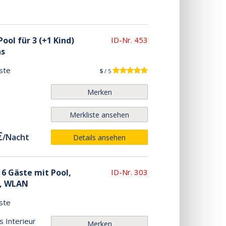
ool für 3 (+1 Kind)
ID-Nr. 453
as
ste
5
/ 5
Merken
Merkliste ansehen
€
/
Nacht
Details ansehen
 6 Gäste mit Pool,
ID-Nr. 303
l, WLAN
ste
s Interieur
Merken