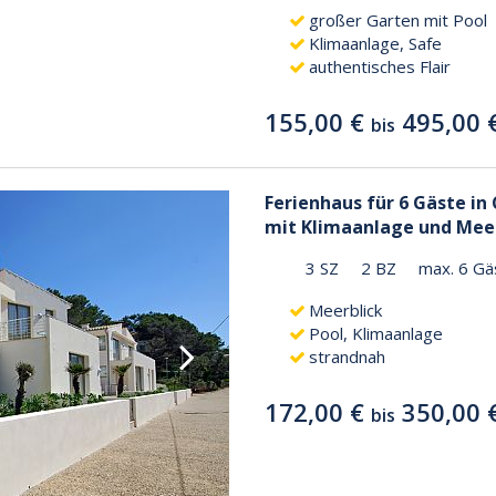
großer Garten mit Pool
Klimaanlage, Safe
authentisches Flair
155,00 €
495,00 
bis
Ferienhaus für 6 Gäste in
mit Klimaanlage und Mee
3 SZ
2 BZ
max. 6 Gä
Meerblick
Pool, Klimaanlage
strandnah
172,00 €
350,00 
bis