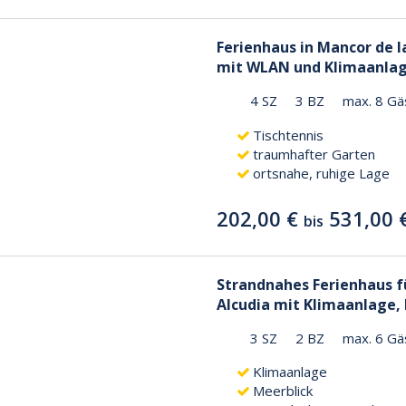
Ferienhaus in Mancor de la
mit WLAN und Klimaanla
4 SZ
3 BZ
max. 8 Gä
Tischtennis
traumhafter Garten
ortsnahe, ruhige Lage
202,00 €
531,00 
bis
Strandnahes Ferienhaus fü
Alcudia mit Klimaanlage,
3 SZ
2 BZ
max. 6 Gä
Klimaanlage
Meerblick