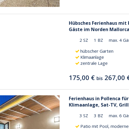
Hübsches Ferienhaus mit P
Gäste im Norden Mallorc
2 SZ
1 BZ
max. 4 Gä
hübscher Garten
Klimaanlage
zentrale Lage
175,00 €
267,00 
bis
Ferienhaus in Pollenca für
Klimaanlage, Sat-TV, Gril
3 SZ
3 BZ
max. 6 Gä
Patio mit Pool, moderne