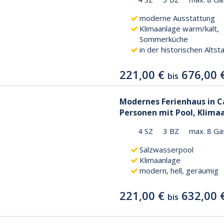
moderne Ausstattung
Klimaanlage warm/kalt,
Sommerküche
in der historischen Altst
221,00 €
676,00 
bis
Modernes Ferienhaus in Ca
Personen mit Pool, Klima
4 SZ
3 BZ
max. 8 Gä
Salzwasserpool
Klimaanlage
modern, hell, geräumig
221,00 €
632,00 
bis