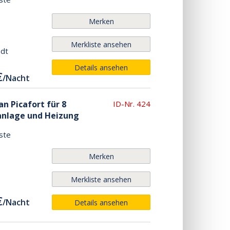
Merken
Merkliste ansehen
adt
Details ansehen
€
/
Nacht
n Picafort für 8
ID-Nr. 424
anlage und Heizung
ste
Merken
Merkliste ansehen
€
/
Nacht
Details ansehen