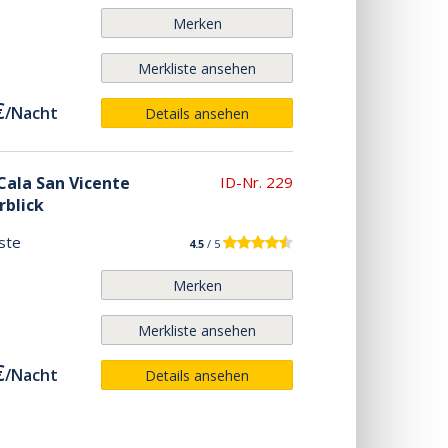
Merken
Merkliste ansehen
€
/
Nacht
Details ansehen
 Cala San Vicente
ID-Nr. 229
rblick
ste
4.5
/ 5
Merken
Merkliste ansehen
€
/
Nacht
Details ansehen