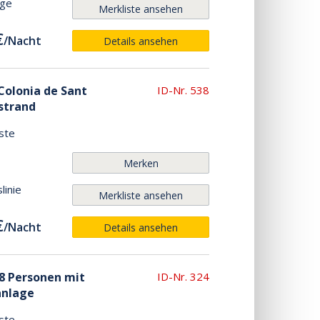
age
Merkliste ansehen
€
/
Nacht
Details ansehen
 Colonia de Sant
ID-Nr. 538
strand
ste
Merken
linie
Merkliste ansehen
€
/
Nacht
Details ansehen
 8 Personen mit
ID-Nr. 324
anlage
ste