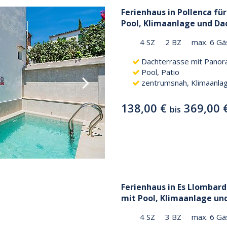
Ferienhaus in Pollenca fü
Pool, Klimaanlage und Da
4 SZ
2 BZ
max. 6 Gä
Dachterrasse mit Panor
Pool, Patio
zentrumsnah, Klimaanla
138,00 €
369,00 
bis
Ferienhaus in Es Llombard
mit Pool, Klimaanlage u
4 SZ
3 BZ
max. 6 Gä