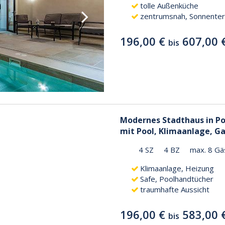
tolle Außenküche
zentrumsnah, Sonnente
196,00 €
607,00 
bis
Modernes Stadthaus in Po
mit Pool, Klimaanlage, G
4 SZ
4 BZ
max. 8 Gä
Klimaanlage, Heizung
Safe, Poolhandtücher
traumhafte Aussicht
196,00 €
583,00 
bis