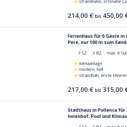
strandnahe, ortsnahe L
214,00 €
450,00 
bis
Ferienhaus für 6 Gäste in
Pere, nur 100 m zum Sand
3 SZ
2 BZ
max. 6 Gä
Klimaanlage
modern, hell
strandnah, erste Meeres
217,00 €
315,00 
bis
Stadthaus in Pollenca für
Innenhof, Pool und Klima
4 SZ
3 BZ
max. 8 Gä