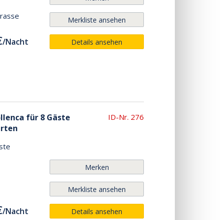
rrasse
Merkliste ansehen
€
/
Nacht
Details ansehen
llenca für 8 Gäste
ID-Nr. 276
arten
ste
Merken
Merkliste ansehen
€
/
Nacht
Details ansehen