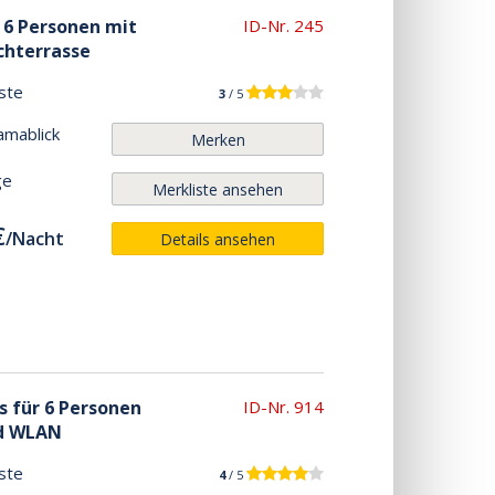
r 6 Personen mit
ID-Nr. 245
chterrasse
ste
3
/ 5
amablick
Merken
ge
Merkliste ansehen
€
/
Nacht
Details ansehen
s für 6 Personen
ID-Nr. 914
nd WLAN
ste
4
/ 5