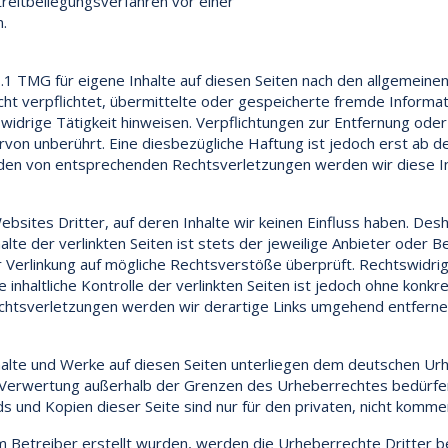
Streitbeilegungsverfahren vor einer
.
.1 TMG für eigene Inhalte auf diesen Seiten nach den allgemeinen
icht verpflichtet, übermittelte oder gespeicherte fremde Inform
swidrige Tätigkeit hinweisen. Verpflichtungen zur Entfernung od
von unberührt. Eine diesbezügliche Haftung ist jedoch erst ab d
den von entsprechenden Rechtsverletzungen werden wir diese I
bsites Dritter, auf deren Inhalte wir keinen Einfluss haben. Desh
te der verlinkten Seiten ist stets der jeweilige Anbieter oder Be
r Verlinkung auf mögliche Rechtsverstöße überprüft. Rechtswidri
 inhaltliche Kontrolle der verlinkten Seiten ist jedoch ohne konk
chtsverletzungen werden wir derartige Links umgehend entferne
nhalte und Werke auf diesen Seiten unterliegen dem deutschen Urhe
r Verwertung außerhalb der Grenzen des Urheberrechtes bedürfen
ds und Kopien dieser Seite sind nur für den privaten, nicht komme
vom Betreiber erstellt wurden, werden die Urheberrechte Dritter