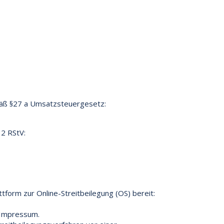
äß §27 a Umsatzsteuergesetz:
 2 RStV:
tform zur Online-Streitbeilegung (OS) bereit:
 Impressum.