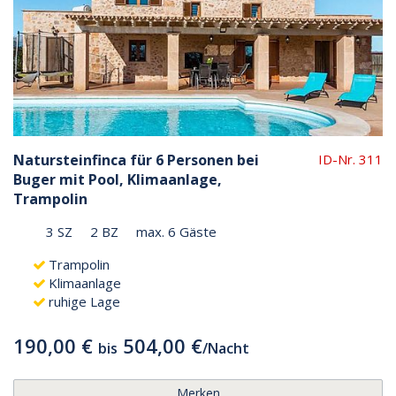
Natursteinfinca für 6 Personen bei
ID-Nr. 311
Buger mit Pool, Klimaanlage,
Trampolin
3 SZ
2 BZ
max. 6 Gäste
Trampolin
Klimaanlage
ruhige Lage
190,00 €
504,00 €
bis
/
Nacht
Merken