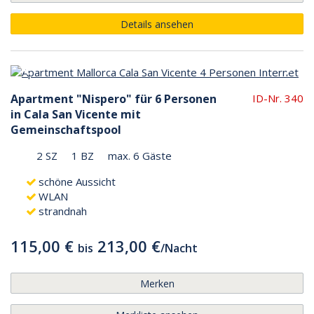
Details ansehen
Apartment "Nispero" für 6 Personen
ID-Nr. 340
in Cala San Vicente mit
Gemeinschaftspool
2 SZ
1 BZ
max. 6 Gäste
schöne Aussicht
WLAN
strandnah
115,00 €
213,00 €
bis
/
Nacht
Merken