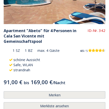
Apartment "Abeto" für 4 Personen in
ID-Nr. 342
Cala San Vicente mit
Gemeinschaftspool
1 SZ
1 BZ
max. 4 Gäste
4.5
/ 5
schöne Aussicht
Safe, WLAN
strandnah
91,00 €
169,00 €
bis
/
Nacht
Merken
Merkliste ansehen