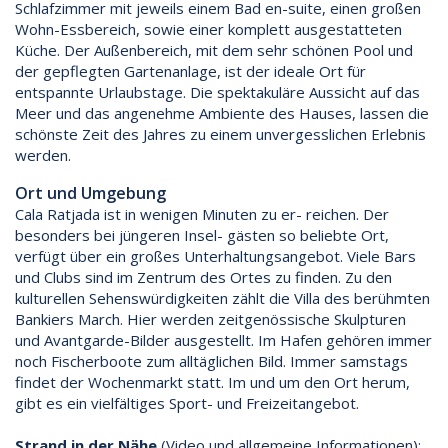
Schlafzimmer mit jeweils einem Bad en-suite, einen großen
Wohn-Essbereich, sowie einer komplett ausgestatteten
Küche. Der Außenbereich, mit dem sehr schönen Pool und
der gepflegten Gartenanlage, ist der ideale Ort für
entspannte Urlaubstage. Die spektakuläre Aussicht auf das
Meer und das angenehme Ambiente des Hauses, lassen die
schönste Zeit des Jahres zu einem unvergesslichen Erlebnis
werden.
Ort und Umgebung
Cala Ratjada ist in wenigen Minuten zu er- reichen. Der
besonders bei jüngeren Insel- gästen so beliebte Ort,
verfügt über ein großes Unterhaltungsangebot. Viele Bars
und Clubs sind im Zentrum des Ortes zu finden. Zu den
kulturellen Sehenswürdigkeiten zählt die Villa des berühmten
Bankiers March. Hier werden zeitgenössische Skulpturen
und Avantgarde-Bilder ausgestellt. Im Hafen gehören immer
noch Fischerboote zum alltäglichen Bild. Immer samstags
findet der Wochenmarkt statt. Im und um den Ort herum,
gibt es ein vielfältiges Sport- und Freizeitangebot.
Strand in der Nähe
(Video und allgemeine Informationen):