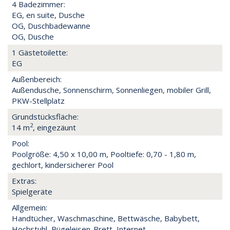
4 Badezimmer:
EG, en suite, Dusche
OG, Duschbadewanne
OG, Dusche
1 Gästetoilette:
EG
Außenbereich:
Außendusche, Sonnenschirm, Sonnenliegen, mobiler Grill,
PKW-Stellplatz
Grundstücksfläche:
2
14 m
, eingezäunt
Pool:
Poolgröße: 4,50 x 10,00 m, Pooltiefe: 0,70 - 1,80 m,
gechlort, kindersicherer Pool
Extras:
Spielgeräte
Allgemein:
Handtücher, Waschmaschine, Bettwäsche, Babybett,
Hochstuhl, Bügeleisen-Brett, Internet