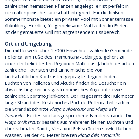
zahlreichen heimischen Pflanzen angelegt, er ist perfekt in
die mallorquinische Landschaft integriert. Für die heißen
Sommermonate bietet ein privater Pool mit Sonnenterrasse
Abkühlung. Herrlich, für gemeinsame Mahlzeiten im Freien,
ist der gemauerte Grill mit angrenzendem Essbereich.
Ort und Umgebung
Die mittlerweile über 17000 Einwohner zählende Gemeinde
Pollenca, am Fuße des Tramuntana-Gebirges, gehört zu
einer der beliebtesten Regionen Mallorcas. Jährlich besuchen
zahlreiche Touristen und Einheimische die von
landschaftlichen Kontrasten geprägte Region. In den
Buchten von Pollenca und Alcudia finden die Besucher ein
abwechslungsreiches gastronomisches Angebot sowie
zahlreiche Sportmöglichkeiten. Der insgesamt drei Kilometer
lange Strand des Küstenortes Port de Pollenca teilt sich in
die Strandabschnitte
Platja d’Albercutx
und
Platja dels
Tamarells.
Beides sind ausgesprochene Familienstrände. Die
Platja d’Albercutx
besteht aus mehreren kleinen Buchten und
eher schmalen Sand-, Kies- und Felsstränden sowie flachem
Wasser. Bei der 40 Meter breiten
Platja dels Tamarells