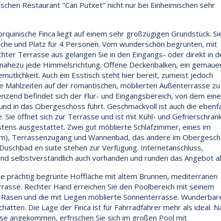
ischen Restaurant "Can Putxet" nicht nur bei Einheimischen sehr
lorquinische Finca liegt auf einem sehr großzügigen Grundstück. Si
äche und Platz für 4 Personen. Vom wunderschön begrünten, mit
hter Terrasse aus gelangen Sie in den Eingangs- oder direkt in d
 nahezu jede Himmelsrichtung. Offene Deckenbalken, ein gemaue
ütlichkeit. Auch ein Esstisch steht hier bereit, zumeist jedoch
ie Mahlzeiten auf der romantischen, möblierten Außenterrasse zu
nzend befindet sich der Flur- und Eingangsbereich, von dem eine
und in das Obergeschoss führt. Geschmackvoll ist auch die ebenfa
e. Sie öffnet sich zur Terrasse und ist mit Kühl- und Gefrierschrank
tens ausgestattet. Zwei gut möblierte Schlafzimmer, eines im
0 m), Terrassenzugang und Wannenbad, das andere im Obergesc
 Duschbad en suite stehen zur Verfügung. Internetanschluss,
ind selbstverständlich auch vorhanden und runden das Angebot a
 die prächtig begrünte Hoffläche mit altem Brunnen, mediterranen
rrasse. Rechter Hand erreichen Sie den Poolbereich mit seinem
 Rasen und die mit Liegen möblierte Sonnenterrasse. Wunderbar
tten. Die Lage der Finca ist für Fahrradfahrer mehr als ideal. N
use angekommen, erfrischen Sie sich im großen Pool mit