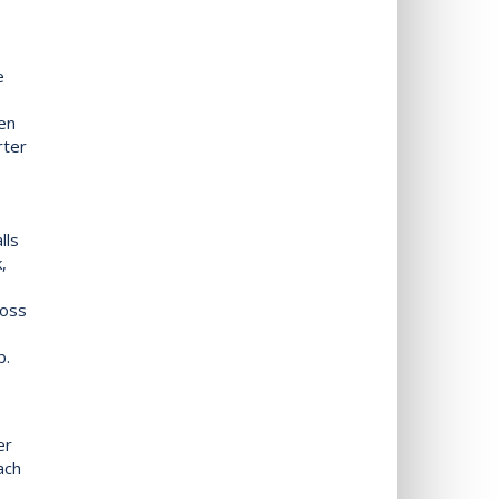
e
en
rter
lls
,
hoss
b.
er
ach