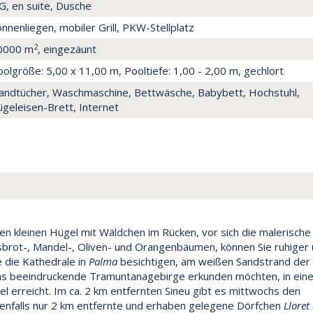
G, en suite, Dusche
nnenliegen, mobiler Grill, PKW-Stellplatz
2
0000 m
, eingezäunt
olgröße: 5,00 x 11,00 m, Pooltiefe: 1,00 - 2,00 m, gechlort
andtücher, Waschmaschine, Bettwäsche, Babybett, Hochstuhl,
geleisen-Brett, Internet
Einen kleinen Hügel mit Wäldchen im Rücken, vor sich die malerische
sbrot-, Mandel-, Oliven- und Orangenbäumen, können Sie ruhiger
e die Kathedrale in
Palma
besichtigen, am weißen Sandstrand der
s beeindruckende Tramuntanagebirge erkunden möchten, in eine
el erreicht. Im ca. 2 km entfernten Sineu gibt es mittwochs den
enfalls nur 2 km entfernte und erhaben gelegene Dörfchen
Lloret