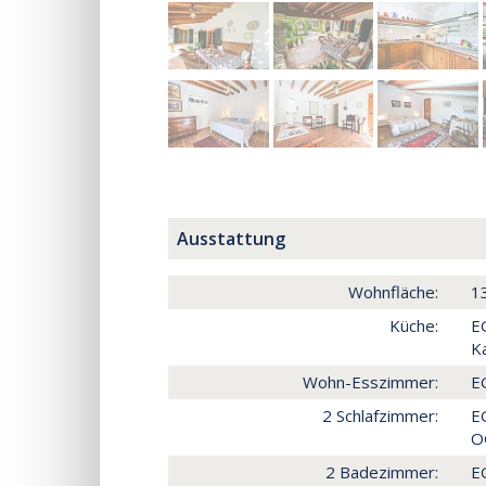
Ausstattung
Wohnfläche:
1
Küche:
EG
K
Wohn-Esszimmer:
EG
2 Schlafzimmer:
EG
OG
2 Badezimmer:
E