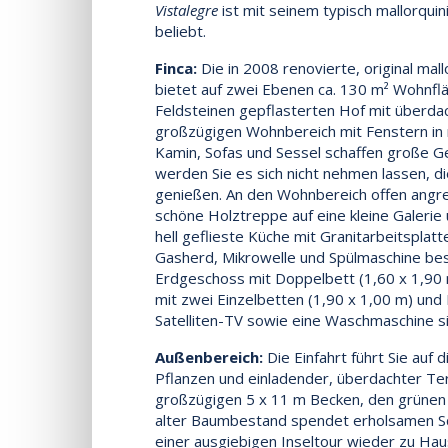
Vistalegre
ist mit seinem typisch mallorquin
beliebt.
Finca:
Die in 2008 renovierte, original mal
bietet auf zwei Ebenen ca. 130 m² Wohnfl
Feldsteinen gepflasterten Hof mit überdac
großzügigen Wohnbereich mit Fenstern in
Kamin, Sofas und Sessel schaffen große Gem
werden Sie es sich nicht nehmen lassen, d
genießen. An den Wohnbereich offen angre
schöne Holztreppe auf eine kleine Galerie 
hell geflieste Küche mit Granitarbeitsplatt
Gasherd, Mikrowelle und Spülmaschine bes
Erdgeschoss mit Doppelbett (1,60 x 1,9
mit zwei Einzelbetten (1,90 x 1,00 m) und
Satelliten-TV sowie eine Waschmaschine s
Außenbereich:
Die Einfahrt führt Sie auf
Pflanzen und einladender, überdachter Te
großzügigen 5 x 11 m Becken, den grünen
alter Baumbestand spendet erholsamen Scha
einer ausgiebigen Inseltour wieder zu Ha