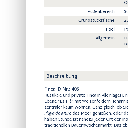
O
Außenbereich:
So
Grundstücksfläche:
2
Pool:
Po
Allgemein:
H
Bü
Beschreibung
Finca ID-Nr.: 405
Rustikale und private Finca in Alleinlage! 
Ebene "Es Plà" mit Weizenfeldern, Johanni
zentraler kaum wohnen. Ganz gleich, ob Si
Playa de Muro
das Meer genießen, oder da
halben Stunde ist nahezu jeder Ort der Ins
traditionellen Bauernwochenmarkt. Das eb