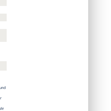
 und
r
 de