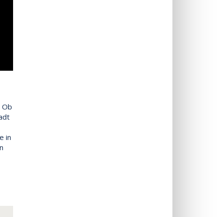
. Ob
adt
e in
n