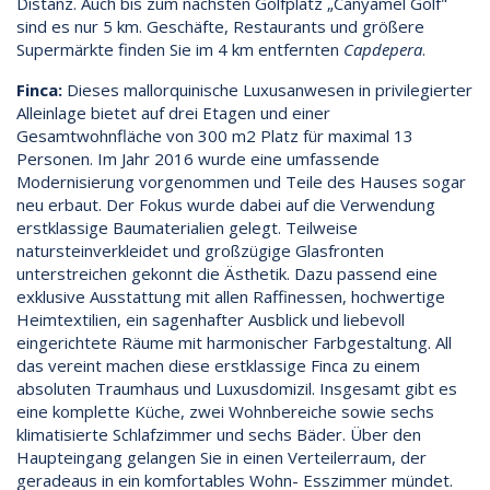
Distanz. Auch bis zum nächsten Golfplatz „Canyamel Golf"
sind es nur 5 km. Geschäfte, Restaurants und größere
Supermärkte finden Sie im 4 km entfernten
Capdepera
.
Finca:
Dieses mallorquinische Luxusanwesen in privilegierter
Alleinlage bietet auf drei Etagen und einer
Gesamtwohnfläche von 300 m2 Platz für maximal 13
Personen. Im Jahr 2016 wurde eine umfassende
Modernisierung vorgenommen und Teile des Hauses sogar
neu erbaut. Der Fokus wurde dabei auf die Verwendung
erstklassige Baumaterialien gelegt. Teilweise
natursteinverkleidet und großzügige Glasfronten
unterstreichen gekonnt die Ästhetik. Dazu passend eine
exklusive Ausstattung mit allen Raffinessen, hochwertige
Heimtextilien, ein sagenhafter Ausblick und liebevoll
eingerichtete Räume mit harmonischer Farbgestaltung. All
das vereint machen diese erstklassige Finca zu einem
absoluten Traumhaus und Luxusdomizil. Insgesamt gibt es
eine komplette Küche, zwei Wohnbereiche sowie sechs
klimatisierte Schlafzimmer und sechs Bäder. Über den
Haupteingang gelangen Sie in einen Verteilerraum, der
geradeaus in ein komfortables Wohn- Esszimmer mündet.