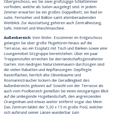
Obergeschoss, wo Sie zwei großzügige Schlafzimmer
vorfinden, welche als Suiten ausgelegt sind. In jedem
Zimmer erwarten Sie ein großes Doppelbett, ein Bad en
suite, Fernseher und Balkon samt atemberaubenden
Weitblick. Zur Ausstattung gehören auch Zentralheizung,
Safe, Internet und Waschmaschine.
Außenbereich:
Vom Wohn- Esszimmer im Erdgeschoss
gelangen Sie über große Flügeltüren hinaus auf die
Terrasse, wo ein Essplatz mit Tisch und Bänken sowie eine
Loungemöbel-Sitzgruppe bereitstehen. Über ein paar
Treppenstufen erreichen Sie den landschaftsgestalteten
Garten. Von niedrigen Natursteinmauern durchzogen sind
die vielen Rabatten und Anpflanzungen. Gepflegte
Rasenflächen, herrlich alte Olivenbäume und
Rosmarinsträucher lockern die Geradlinigkeit des
Außenbereichs gekonnt auf. Sowohl von der Terrasse als
auch vom Poolbereich genießen Sie einen einzigartigen Blick
auf die umliegende Hügellandschaft, den angrenzenden
Orangenhain und etwas weiter entfernt sogar das Meer.
Das Zentrum bildet der 5,20 x 15 m große Pool, welcher
sich aufgrund seiner Länge wunderbar zum