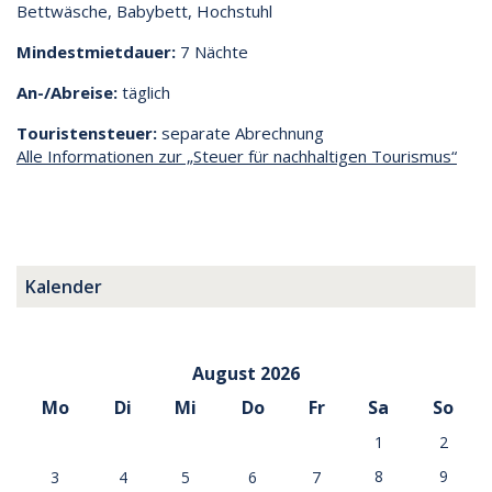
Bettwäsche, Babybett, Hochstuhl
Mindestmietdauer:
7 Nächte
An-/Abreise:
täglich
Touristensteuer:
separate Abrechnung
Alle Informationen zur „Steuer für nachhaltigen Tourismus“
Kalender
August 2026
Mo
Di
Mi
Do
Fr
Sa
So
1
2
8
9
3
4
5
6
7