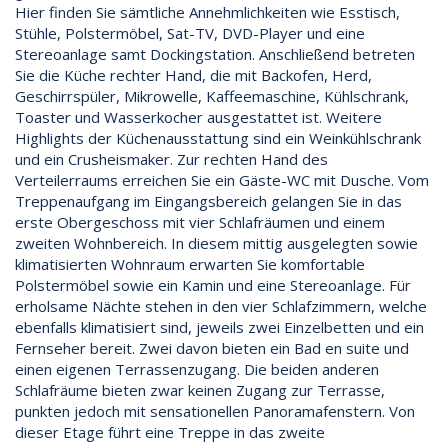
Hier finden Sie sämtliche Annehmlichkeiten wie Esstisch,
Stühle, Polstermöbel, Sat-TV, DVD-Player und eine
Stereoanlage samt Dockingstation. Anschließend betreten
Sie die Küche rechter Hand, die mit Backofen, Herd,
Geschirrspüler, Mikrowelle, Kaffeemaschine, Kühlschrank,
Toaster und Wasserkocher ausgestattet ist. Weitere
Highlights der Küchenausstattung sind ein Weinkühlschrank
und ein Crusheismaker. Zur rechten Hand des
Verteilerraums erreichen Sie ein Gäste-WC mit Dusche. Vom
Treppenaufgang im Eingangsbereich gelangen Sie in das
erste Obergeschoss mit vier Schlafräumen und einem
zweiten Wohnbereich. In diesem mittig ausgelegten sowie
klimatisierten Wohnraum erwarten Sie komfortable
Polstermöbel sowie ein Kamin und eine Stereoanlage. Für
erholsame Nächte stehen in den vier Schlafzimmern, welche
ebenfalls klimatisiert sind, jeweils zwei Einzelbetten und ein
Fernseher bereit. Zwei davon bieten ein Bad en suite und
einen eigenen Terrassenzugang. Die beiden anderen
Schlafräume bieten zwar keinen Zugang zur Terrasse,
punkten jedoch mit sensationellen Panoramafenstern. Von
dieser Etage führt eine Treppe in das zweite