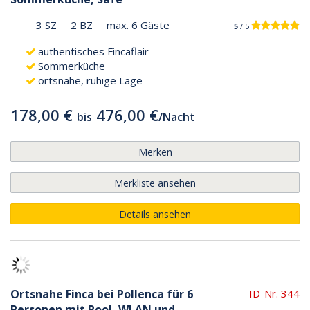
3 SZ
2 BZ
max. 6 Gäste
5
/ 5
authentisches Fincaflair
Sommerküche
ortsnahe, ruhige Lage
178,00 €
476,00 €
bis
/
Nacht
Merken
Merkliste ansehen
Details ansehen
Ortsnahe Finca bei Pollenca für 6
ID-Nr. 344
Personen mit Pool, WLAN und