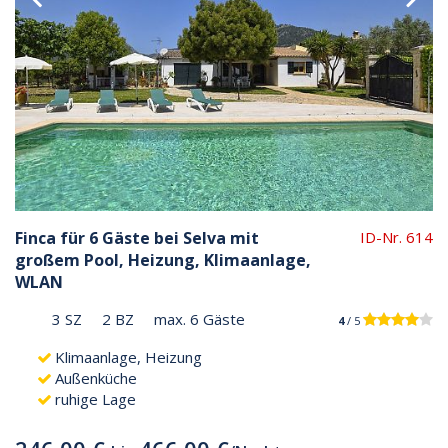
Finca für 6 Gäste bei Selva mit
ID-Nr. 614
großem Pool, Heizung, Klimaanlage,
WLAN
3 SZ
2 BZ
max. 6 Gäste
4
/ 5
Klimaanlage, Heizung
Außenküche
ruhige Lage