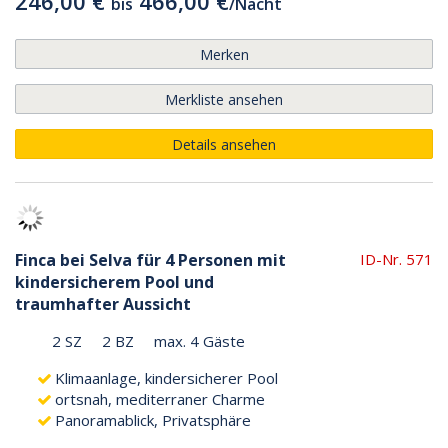
246,00 €
466,00 €
bis
/
Nacht
Merken
Merkliste ansehen
Details ansehen
Finca bei Selva für 4 Personen mit
ID-Nr. 571
kindersicherem Pool und
traumhafter Aussicht
2 SZ
2 BZ
max. 4 Gäste
Klimaanlage, kindersicherer Pool
ortsnah, mediterraner Charme
Panoramablick, Privatsphäre