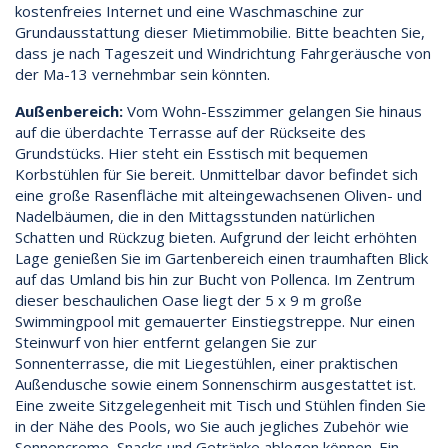
kostenfreies Internet und eine Waschmaschine zur
Grundausstattung dieser Mietimmobilie. Bitte beachten Sie,
dass je nach Tageszeit und Windrichtung Fahrgeräusche von
der Ma-13 vernehmbar sein könnten.
Außenbereich:
Vom Wohn-Esszimmer gelangen Sie hinaus
auf die überdachte Terrasse auf der Rückseite des
Grundstücks. Hier steht ein Esstisch mit bequemen
Korbstühlen für Sie bereit. Unmittelbar davor befindet sich
eine große Rasenfläche mit alteingewachsenen Oliven- und
Nadelbäumen, die in den Mittagsstunden natürlichen
Schatten und Rückzug bieten. Aufgrund der leicht erhöhten
Lage genießen Sie im Gartenbereich einen traumhaften Blick
auf das Umland bis hin zur Bucht von Pollenca. Im Zentrum
dieser beschaulichen Oase liegt der 5 x 9 m große
Swimmingpool mit gemauerter Einstiegstreppe. Nur einen
Steinwurf von hier entfernt gelangen Sie zur
Sonnenterrasse, die mit Liegestühlen, einer praktischen
Außendusche sowie einem Sonnenschirm ausgestattet ist.
Eine zweite Sitzgelegenheit mit Tisch und Stühlen finden Sie
in der Nähe des Pools, wo Sie auch jegliches Zubehör wie
Sonnencreme, Snacks und Getränke ablegen können. Ein