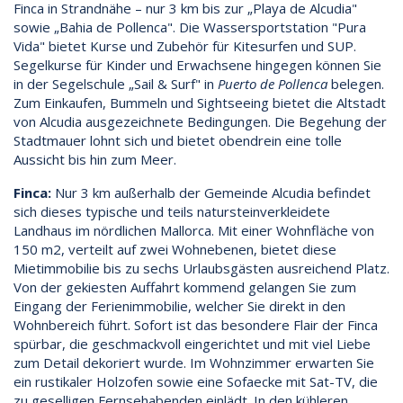
Finca in Strandnähe – nur 3 km bis zur „Playa de Alcudia"
sowie „Bahia de Pollenca". Die Wassersportstation "Pura
Vida" bietet Kurse und Zubehör für Kitesurfen und SUP.
Segelkurse für Kinder und Erwachsene hingegen können Sie
in der Segelschule „Sail & Surf" in
Puerto de Pollenca
belegen.
Zum Einkaufen, Bummeln und Sightseeing bietet die Altstadt
von Alcudia ausgezeichnete Bedingungen. Die Begehung der
Stadtmauer lohnt sich und bietet obendrein eine tolle
Aussicht bis hin zum Meer.
Finca:
Nur 3 km außerhalb der Gemeinde Alcudia befindet
sich dieses typische und teils natursteinverkleidete
Landhaus im nördlichen Mallorca. Mit einer Wohnfläche von
150 m2, verteilt auf zwei Wohnebenen, bietet diese
Mietimmobilie bis zu sechs Urlaubsgästen ausreichend Platz.
Von der gekiesten Auffahrt kommend gelangen Sie zum
Eingang der Ferienimmobilie, welcher Sie direkt in den
Wohnbereich führt. Sofort ist das besondere Flair der Finca
spürbar, die geschmackvoll eingerichtet und mit viel Liebe
zum Detail dekoriert wurde. Im Wohnzimmer erwarten Sie
ein rustikaler Holzofen sowie eine Sofaecke mit Sat-TV, die
zu geselligen Fernsehabenden einlädt. In den kühleren