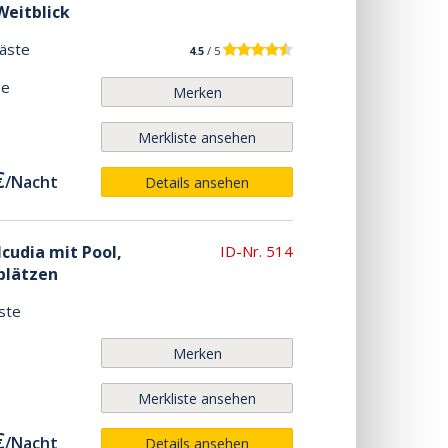
Weitblick
äste
4.5
/ 5
ge
Merken
Merkliste ansehen
€
/
Nacht
Details ansehen
lcudia mit Pool,
ID-Nr. 514
plätzen
ste
Merken
Merkliste ansehen
€
/
Nacht
Details ansehen