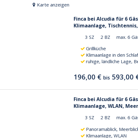
Karte anzeigen
Finca bei Alcudia für 6 Gä
Klimaanlage, Tischtennis,
3 SZ
2 BZ
max. 6 Gä
Grillküche
Klimaanlage in den Schl
ruhige, ländliche Lage, B
196,00 €
593,00 
bis
Finca bei Alcudia für 6 Gä
Klimaanlage, WLAN, Meer
3 SZ
2 BZ
max. 6 Gä
Panoramablick, Meerblic
Klimaanlage, WLAN