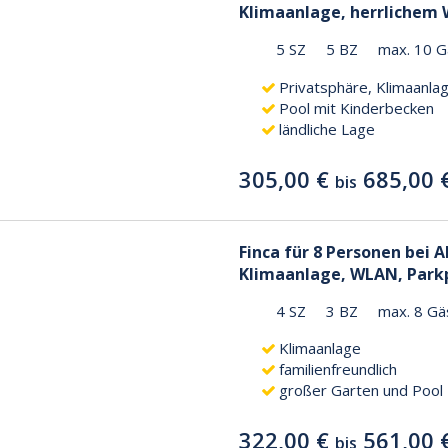
Klimaanlage, herrlichem 
5 SZ
5 BZ
max. 10 G
Privatsphäre, Klimaanla
Pool mit Kinderbecken
ländliche Lage
305,00 €
685,00 
bis
Finca für 8 Personen bei A
Klimaanlage, WLAN, Park
4 SZ
3 BZ
max. 8 Gä
Klimaanlage
familienfreundlich
großer Garten und Pool
322,00 €
561,00 
bis