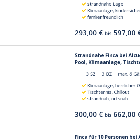
strandnahe Lage
Klimaanlage, kindersiche
famlienfreundlich
293,00 €
597,00 
bis
Strandnahe Finca bei Alcu
Pool, Klimaanlage, Tischt
3 SZ
3 BZ
max. 6 Gä
Klimaanlage, herrlicher 
Tischtennis, Chillout
strandnah, ortsnah
300,00 €
662,00 
bis
Finca für 10 Personen bei 