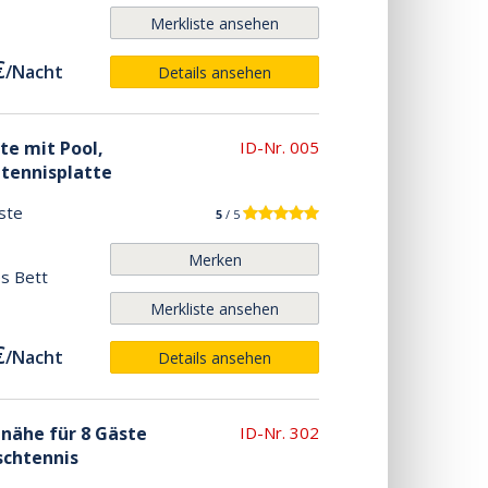
Merkliste ansehen
€
/
Nacht
Details ansehen
ste mit Pool,
ID-Nr. 005
tennisplatte
ste
5
/ 5
Merken
es Bett
Merkliste ansehen
€
/
Nacht
Details ansehen
dnähe für 8 Gäste
ID-Nr. 302
schtennis