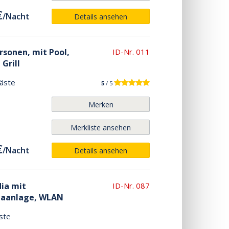
€
/
Nacht
Details ansehen
ersonen, mit Pool,
ID-Nr. 011
Grill
äste
5
/ 5
Merken
Merkliste ansehen
€
/
Nacht
Details ansehen
dia mit
ID-Nr. 087
imaanlage, WLAN
ste