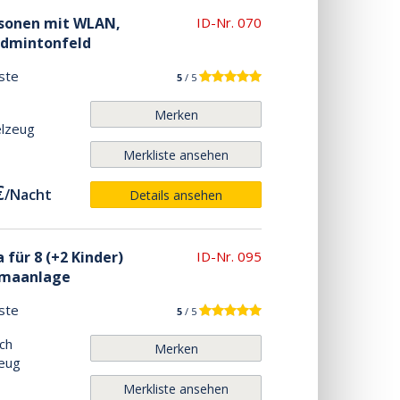
ersonen mit WLAN,
ID-Nr. 070
admintonfeld
ste
5
/ 5
Merken
elzeug
Merkliste ansehen
€
/
Nacht
Details ansehen
 für 8 (+2 Kinder)
ID-Nr. 095
limaanlage
ste
5
/ 5
ch
Merken
zeug
Merkliste ansehen