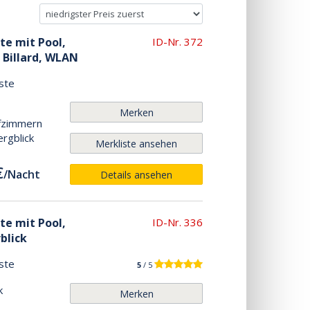
ste mit Pool,
ID-Nr. 372
 Billard, WLAN
ste
Merken
afzimmern
ergblick
Merkliste ansehen
€
/
Nacht
Details ansehen
ste mit Pool,
ID-Nr. 336
blick
ste
5
/ 5
k
Merken