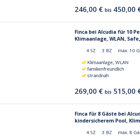
246,00 €
450,00 
bis
Finca bei Alcudia für 10 P
Klimaanlage, WLAN, Safe, 
4 SZ
3 BZ
max. 10 G
Klimaanlage, WLAN
familienfreundlich
strandnah
269,00 €
515,00 
bis
Finca für 8 Gäste bei Alcu
kindersicherem Pool, Kl
4 SZ
3 BZ
max. 8 Gä