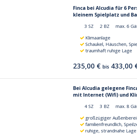
Finca bei Alcudia für 6 P
kleinem Spielplatz und B
3 SZ
2 BZ
max. 6 Gä
Klimaanlage
Schaukel, Häuschen, Spi
traumhaft ruhige Lage
235,00 €
433,00 
bis
Bei Alcudia gelegene Finca
mit Internet (Wifi) und K
4 SZ
3 BZ
max. 8 Gä
großzügiger Außenberei
familienfreundlich, Speil
ruhige, strandnahe Lage