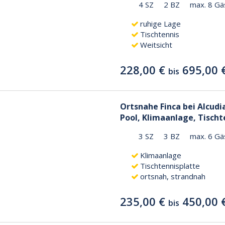
4 SZ
2 BZ
max. 8 Gä
ruhige Lage
Tischtennis
Weitsicht
228,00 €
695,00 
bis
Ortsnahe Finca bei Alcudi
Pool, Klimaanlage, Tischt
3 SZ
3 BZ
max. 6 Gä
Klimaanlage
Tischtennisplatte
ortsnah, strandnah
235,00 €
450,00 
bis