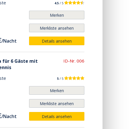
ste
4.5
/ 5
Merken
Merkliste ansehen
€
/
Nacht
Details ansehen
a für 6 Gäste mit
ID-Nr. 006
ennis
ste
5
/ 5
Merken
Merkliste ansehen
€
/
Nacht
Details ansehen