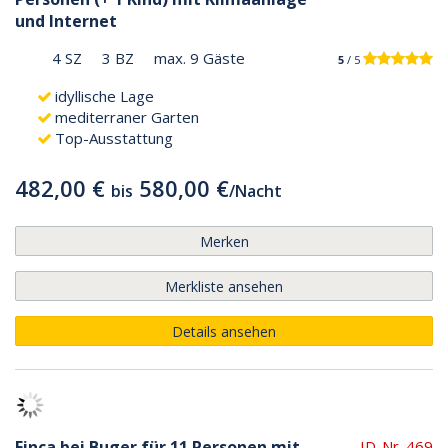
und Internet
4 SZ
3 BZ
max. 9 Gäste
5
/ 5
idyllische Lage
mediterraner Garten
Top-Ausstattung
482,00 €
580,00 €
bis
/
Nacht
Merken
Merkliste ansehen
Details ansehen
Finca bei Buger für 11 Personen mit
ID-Nr. 469