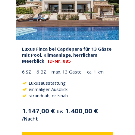
Luxus Finca bei Capdepera für 13 Gäste
mit Pool, Klimaanlage, herrlichem
Meerblick
ID-Nr. 085
6 SZ
6 BZ
max. 13 Gäste
ca. 1 km
Luxusausstattung
einmaliger Ausblick
strandnah, ortsnah
1.147,00 €
1.400,00 €
bis
/
Nacht