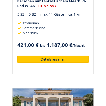
Personen mit fantastischem Meerblick
und WLAN
ID-Nr. 557
5 SZ
5 BZ
max. 11 Gäste
ca. 1 km
strandnah
Sommerküche
Meerblick
421,00 €
1.187,00 €
bis
/
Nacht
Details ansehen